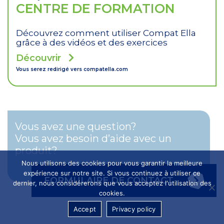
CENTRE DE FORMATION
Découvrez comment utiliser Compat Ella
grâce à des vidéos et des exercices
Découvrir
Vous serez redirigé vers
compatella.com
Vous avez une question?
Vous avez besoin d’aide avec un
produit?
Nous utilisons des cookies pour vous garantir la meilleure
expérience sur notre site. Si vous continuez à utiliser ce
FORMULAIRE DE CONTACT
dernier, nous considérerons que vous acceptez l'utilisation des
cookies.
Accept
Privacy policy