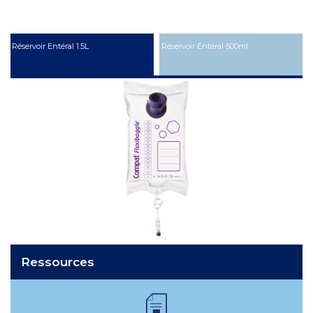
Réservoir Entéral 1.5L
Réservoir Entéral 500ml
Réservoir vide de 1,5 L en EVA, un
matériau souple compatible avec les
aliments
Extrémité proximale ENPlus avec bouchon
Ressources
Large ouverture pour le remplissage
Compatible uniquement avec les
Clamp pour éviter les fuites de liquide
Système de suspension intégré
avec bouchon à vis sécurisé
tubulures d’administration ENPlus pour
promouvoir la sécurité du patient